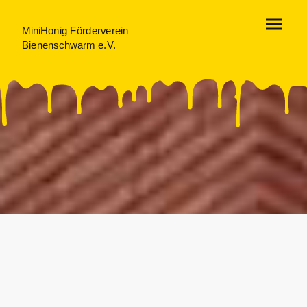
MiniHonig Förderverein
Bienenschwarm e.V.